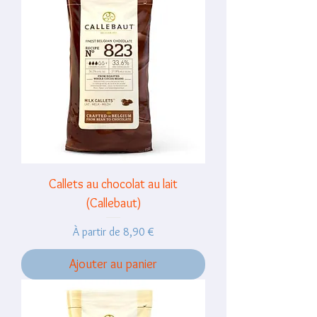
Callets au chocolat au lait
(Callebaut)
Prix promotionnel
À partir de
8,90 €
Ajouter au panier