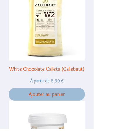
White Chocolate Callets (Callebaut)
Prix promotionnel
À partir de
8,90 €
Ajouter au panier