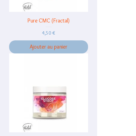
Pure CMC (Fractal)
Prix
4,50 €
Ajouter au panier