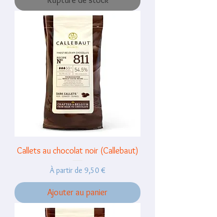
Rupture de stock
Callets au chocolat noir (Callebaut)
Prix promotionnel
À partir de
9,50 €
Ajouter au panier