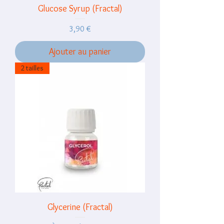
Glucose Syrup (Fractal)
Prix
3,90 €
Ajouter au panier
2 tailles
Glycerine (Fractal)