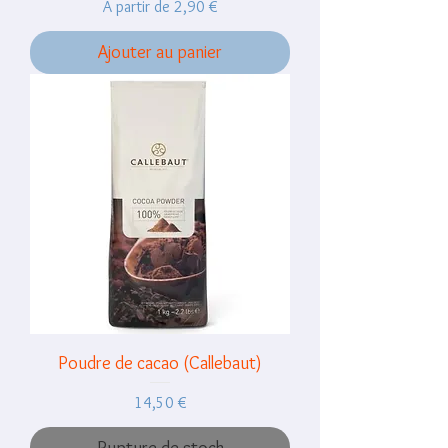
Prix promotionnel
À partir de
2,90 €
Ajouter au panier
Poudre de cacao (Callebaut)
Prix
14,50 €