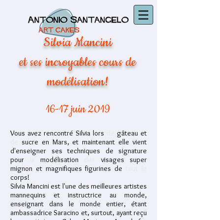
Silvia Mancini
et ses incroyables cours de
modélisation!
16-17 juin 2019
Vous avez rencontré Silvia lors
de
gâteau et
de
sucre en Mars, et maintenant elle vient
d'enseigner ses techniques de signature
pour
la
modélisation
des
visages super
mignon et magnifiques figurines de
tout le
corps!
Silvia Mancini est l'une des meilleures artistes
mannequins et instructrice au monde,
enseignant dans le monde entier, étant
ambassadrice Saracino et, surtout, ayant reçu