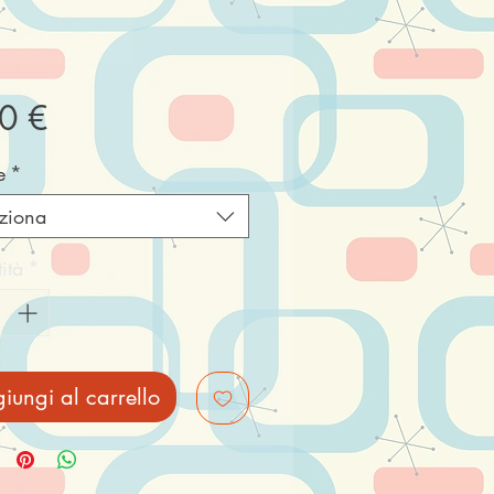
Prezzo
0 €
e
*
ziona
ità
*
iungi al carrello