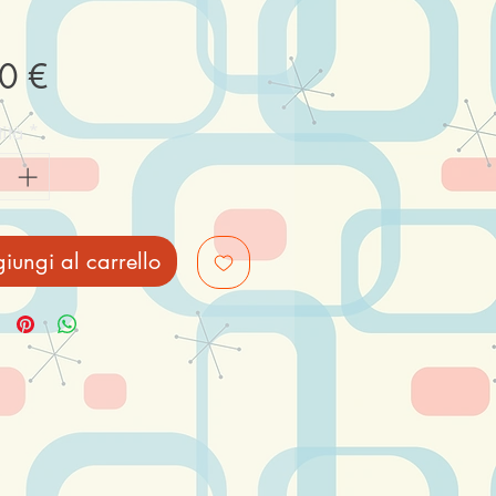
Prezzo
0 €
ità
*
iungi al carrello